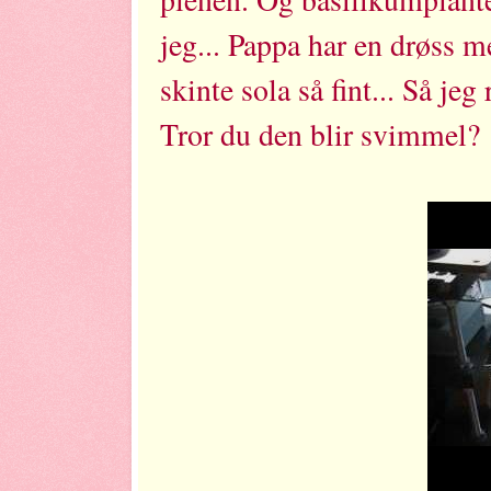
jeg... Pappa har en drøss m
skinte sola så fint... Så je
Tror du den blir svimmel?