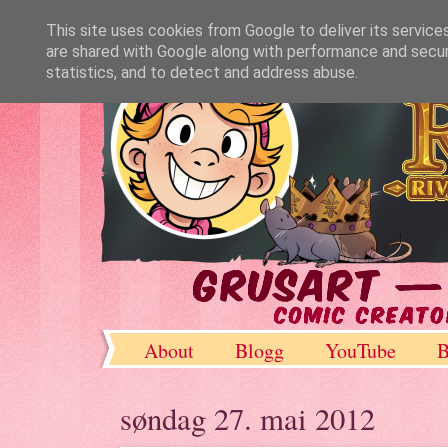
This site uses cookies from Google to deliver its service
are shared with Google along with performance and securi
statistics, and to detect and address abuse.
About
Blogg
YouTube
B
DeviantArt
søndag 27. mai 2012