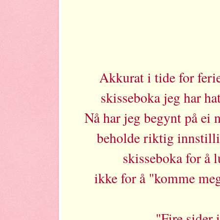
Akkurat i tide for feri
skisseboka jeg har ha
Nå har jeg begynt på ei n
beholde riktig innstill
skisseboka for å l
ikke for å "komme me
"Fire sider