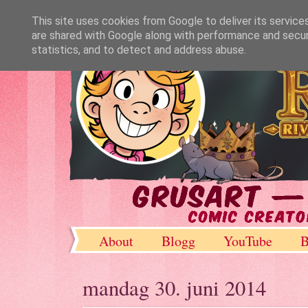
This site uses cookies from Google to deliver its service
are shared with Google along with performance and securi
statistics, and to detect and address abuse.
About
Blogg
YouTube
B
DeviantArt
mandag 30. juni 2014