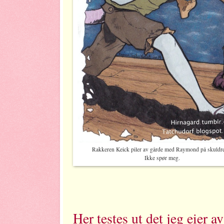
Rakkeren Keick piler av gårde med Raymond på skuldr
Ikke spør meg.
Her testes ut det jeg eier av