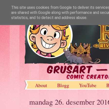
This site uses cookies from Google to deliver its service
are shared with Google along with performance and securi
statistics, and to detect and address abuse.
About
Blogg
YouTube
B
DeviantArt
mandag 26. desember 201