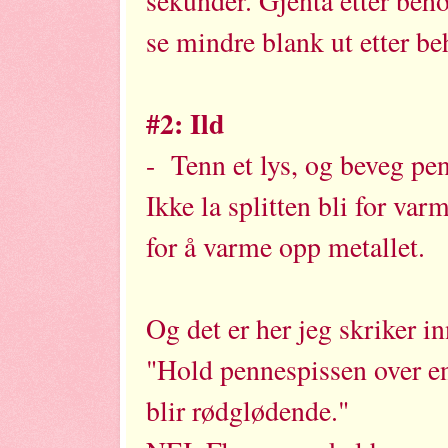
sekunder. Gjenta etter beho
se mindre blank ut etter b
#2: Ild
- Tenn et lys, og beveg p
Ikke la splitten bli for var
for å varme opp metallet.
Og det er her jeg skriker i
"Hold pennespissen over en 
blir rødglødende."