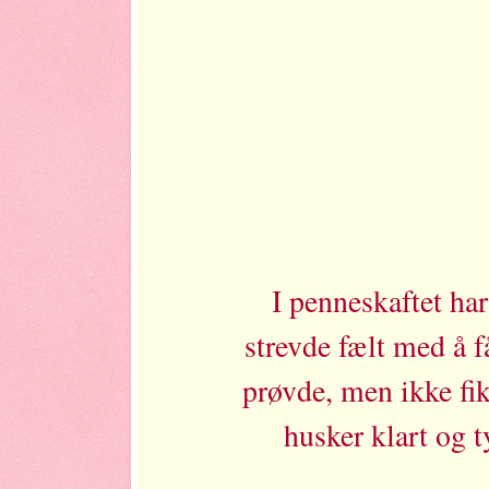
I penneskaftet har
strevde fælt med å f
prøvde, men ikke fikk
husker klart og t