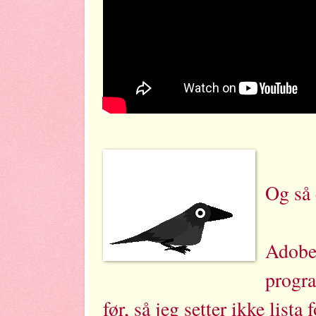
Og så 
Adobe 
progra
før, så jeg setter ikke list