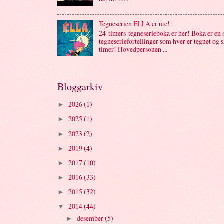
Tegneserien ELLA er ute!
24-timers-tegneserieboka er her! Boka er en 
tegneseriefortellinger som hver er tegnet og 
timer! Hovedpersonen ...
Bloggarkiv
2026
(1)
►
2025
(1)
►
2023
(2)
►
2019
(4)
►
2017
(10)
►
2016
(33)
►
2015
(32)
►
2014
(44)
▼
desember
(5)
►