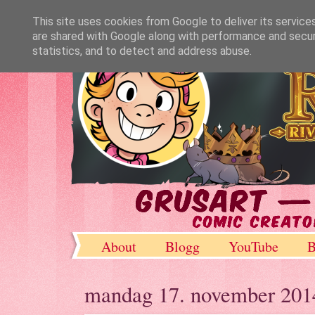
This site uses cookies from Google to deliver its service
are shared with Google along with performance and securi
statistics, and to detect and address abuse.
About
Blogg
YouTube
B
DeviantArt
mandag 17. november 201