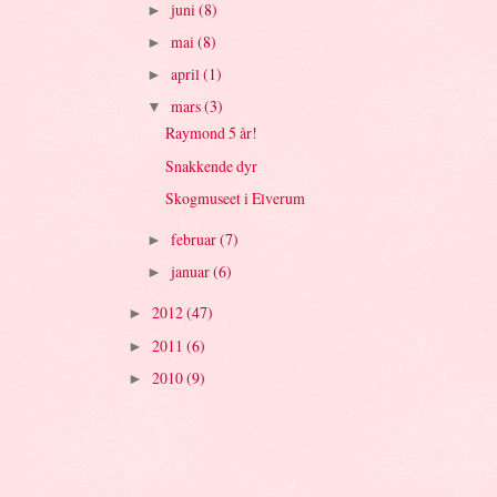
juni
(8)
►
mai
(8)
►
april
(1)
►
mars
(3)
▼
Raymond 5 år!
Snakkende dyr
Skogmuseet i Elverum
februar
(7)
►
januar
(6)
►
2012
(47)
►
2011
(6)
►
2010
(9)
►