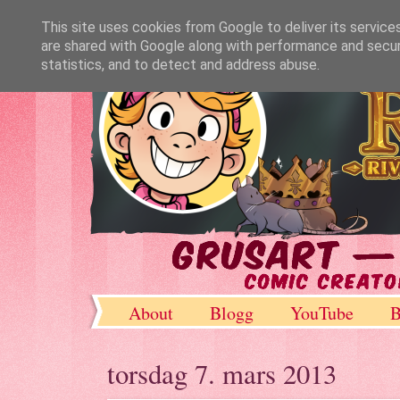
This site uses cookies from Google to deliver its service
are shared with Google along with performance and securi
statistics, and to detect and address abuse.
About
Blogg
YouTube
B
DeviantArt
torsdag 7. mars 2013