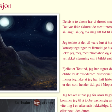
asjon
De siste to ukene har vi drevet me
Det var ikke akkurat de mest intere
så langt, så jeg tok meg litt tid til 
Jeg tenkte at det vil være lurt å 
konsepttegninger av fremtidige his
lekte jeg meg med photoshop og kl
vellykket stemning enn i bildet publ
Fjellet er Teotind, jeg har tegnet de
eldste av de "moderne" historiene 
mener jeg ikke at jeg har hatt hist
er den som hender tidligst i Mopi
Jeg tenker at når jeg for alvor beg
kommer jeg til å jobbe uavhengig av 
vite ting i en alternativ rekkefølge.
eller noe i den duren.