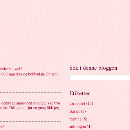
Søk i denne bloggen
dette showet?
00 Signering og bokbad på Outland
!
Etiketter
le denne animasjonen som jeg ikke tror
karbonsøl
(15)
 før. Tidligere i fjor en gang fikk jeg
skisser
(5)
tegning
(5)
animasjon
(4)
te!