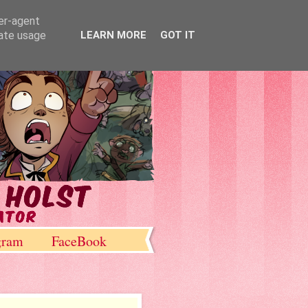
ser-agent
rate usage
LEARN MORE
GOT IT
gram
FaceBook