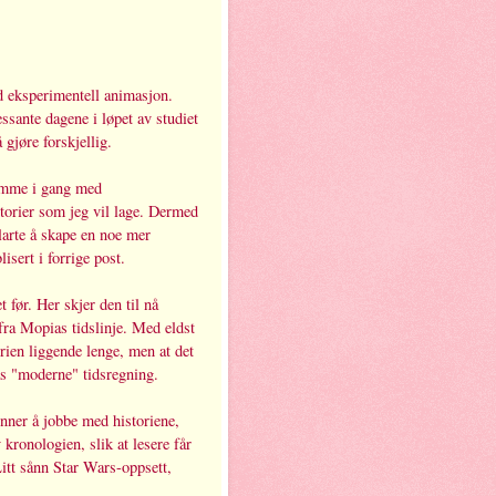
d eksperimentell animasjon.
ssante dagene i løpet av studiet
å gjøre forskjellig.
komme i gang med
torier som jeg vil lage. Dermed
arte å skape en noe mer
isert i forrige post.
t før. Her skjer den til nå
fra Mopias tidslinje. Med eldst
orien liggende lenge, men at det
as "moderne" tidsregning.
ynner å jobbe med historiene,
kronologien, slik at lesere får
 Litt sånn Star Wars-oppsett,