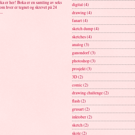
ka er her! Boka er en samling av seks
digital
(4)
som hver er tegnet og skrevet på 24
..
drawing
(4)
fanart
(4)
sketch dump
(4)
sketches
(4)
analog
(3)
ganondorf
(3)
photoshop
(3)
prosjekt
(3)
3D
(2)
comic
(2)
drawing challenge
(2)
flash
(2)
grusart
(2)
inktober
(2)
sketch
(2)
skole
(2)