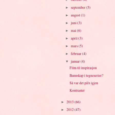
september
(5)
►
august
(1)
►
juni
(3)
►
mai
(6)
►
april
(3)
►
mars
(5)
►
februar
(4)
►
januar
(4)
▼
Film til inspirasjon
Bannskap i tegneserier?
Så var det på'n igjen
Kontraster
2013
(66)
►
2012
(47)
►