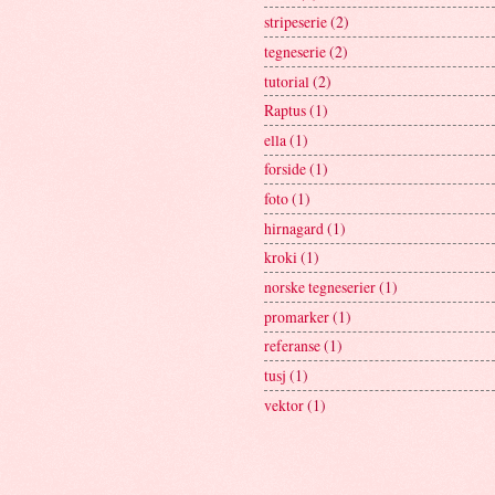
stripeserie
(2)
tegneserie
(2)
tutorial
(2)
Raptus
(1)
ella
(1)
forside
(1)
foto
(1)
hirnagard
(1)
kroki
(1)
norske tegneserier
(1)
promarker
(1)
referanse
(1)
tusj
(1)
vektor
(1)