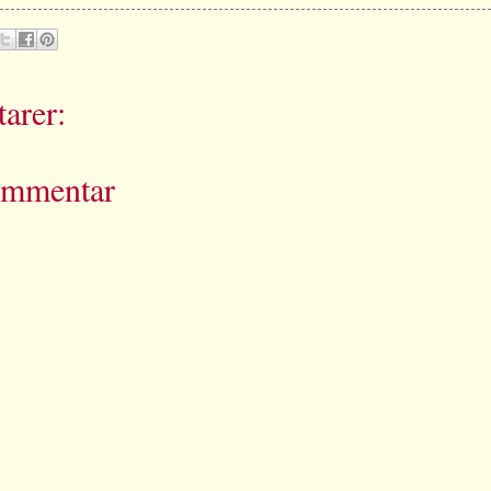
arer:
ommentar