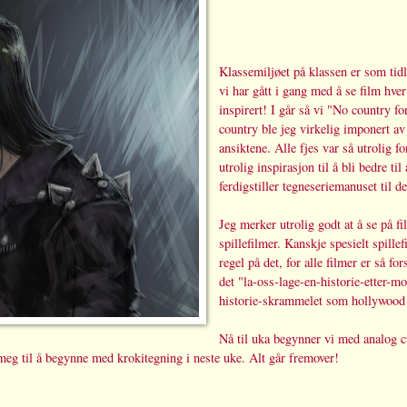
Klassemiljøet på klassen er som tid
vi har gått i gang med å se film hve
inspirert! I går så vi "No country f
country ble jeg virkelig imponert av 
ansiktene. Alle fjes var så utrolig f
utrolig inspirasjon til å bli bedre ti
ferdigstiller tegneseriemanuset til de
Jeg merker utrolig godt at å se på fi
spillefilmer. Kanskje spesielt spillef
regel på det, for alle filmer er så for
det "la-oss-lage-en-historie-etter-
historie-skrammelet som hollywood 
Nå til uka begynner vi med analog cu
 meg til å begynne med krokitegning i neste uke. Alt går fremover!