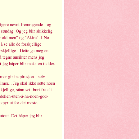
ligere nevnt fremragende - og
r søndag. Og jeg blir skikkelig
or old men" og "Akira". I No
å se alle de forskjellige
orskjellige - Dette ga meg en
l å tegne ansikter mens jeg
t jeg håper blir maks en tisider.
lmer gir inspirasjon - selv
ilmer... Jeg skal ikke sette noen
skjellige, sånn sett bort fra alt
modellen-uten-å-ha-noen-god-
spyr ut for det meste.
tout. Det håper jeg blir