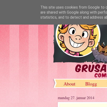
This site uses cookies from Google to de
are shared with Google along with perfo
statistics, and to detect and address a
About
Blogg
DeviantArt
mandag 27. januar 2014