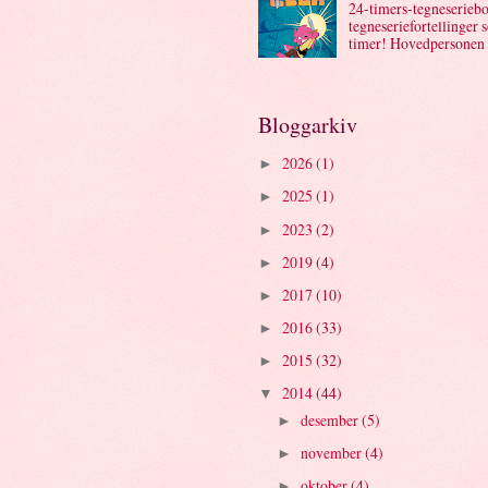
24-timers-tegneseriebo
tegneseriefortellinger 
timer! Hovedpersonen .
Bloggarkiv
2026
(1)
►
2025
(1)
►
2023
(2)
►
2019
(4)
►
2017
(10)
►
2016
(33)
►
2015
(32)
►
2014
(44)
▼
desember
(5)
►
november
(4)
►
oktober
(4)
►