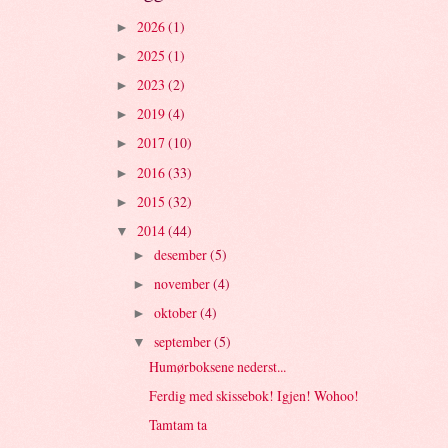
2026
(1)
►
2025
(1)
►
2023
(2)
►
2019
(4)
►
2017
(10)
►
2016
(33)
►
2015
(32)
►
2014
(44)
▼
desember
(5)
►
november
(4)
►
oktober
(4)
►
september
(5)
▼
Humørboksene nederst...
Ferdig med skissebok! Igjen! Wohoo!
Tamtam ta