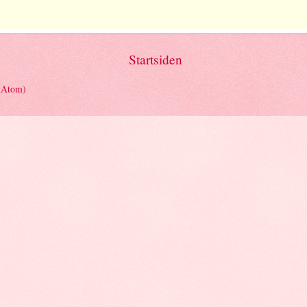
Startsiden
(Atom)