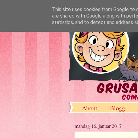
This site uses cookies from Google to de
are shared with Google along with perfo
statistics, and to detect and address a
About
Blogg
DeviantArt
mandag 16. januar 2017