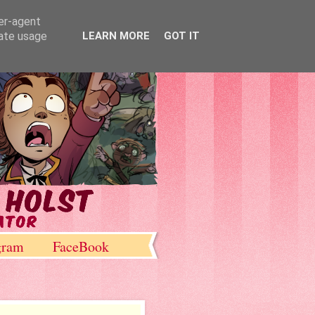
ser-agent
rate usage
LEARN MORE
GOT IT
gram
FaceBook