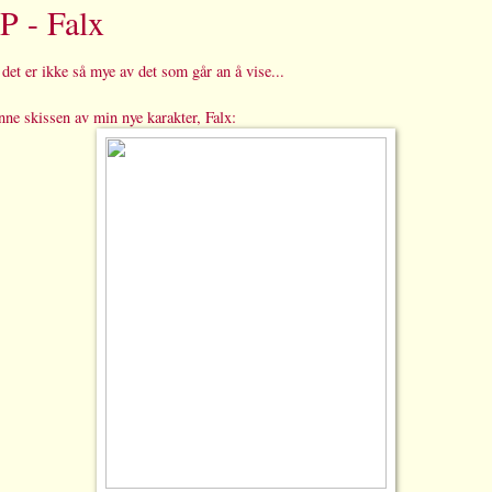
P - Falx
 det er ikke så mye av det som går an å vise...
nne skissen av min nye karakter, Falx: