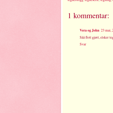
1 kommentar:
Vera og John
23 mai, 
Såå flott gjørt, elsker t
Svar