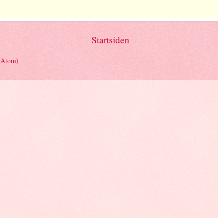
Startsiden
(Atom)