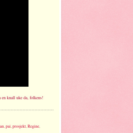
a en knall uke da, folkens!
han
,
pai
,
prosjekt
,
Regine
,