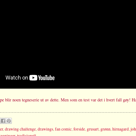
pe blir noen tegneserie ut av dette. Men som en test var det i hvert fall gøy! H
er
,
drawing challenge
,
drawings
,
fan comic
,
forside
,
grusart
,
grønn
,
hirnagard
,
jo
tegninger
,
tradisjonell