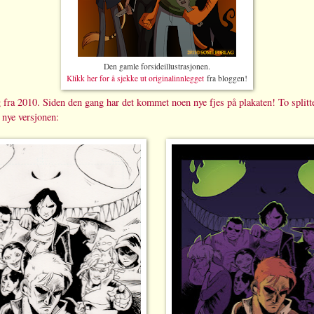
Den gamle forsideillustrasjonen.
Klikk her for å sjekke ut originalinnlegget
fra bloggen!
g fra 2010. Siden den gang har det kommet noen nye fjes på plakaten! To splitt
n nye versjonen: