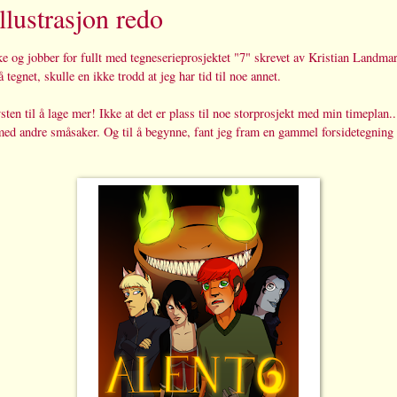
llustrasjon redo
pike og jobber for fullt med tegneserieprosjektet "7" skrevet av Kristian Landm
å tegnet, skulle en ikke trodd at jeg har tid til noe annet.
sten til å lage mer! Ikke at det er plass til noe storprosjekt med min timeplan..
e med andre småsaker. Og til å begynne, fant jeg fram en gammel forsidetegning t