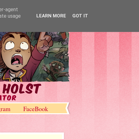
ser-agent
rate usage
LEARN MORE
GOT IT
gram
FaceBook