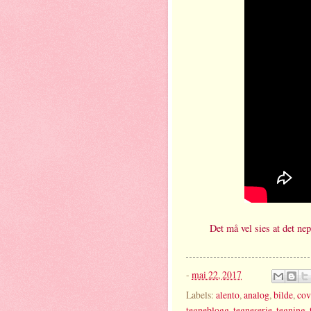
Det må vel sies at det nep
-
mai 22, 2017
Labels:
alento
,
analog
,
bilde
,
cov
tegneblogg
,
tegneserie
,
tegning
,