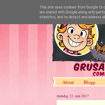
This site uses cookies from Google to de
are shared with Google along with perfo
statistics, and to detect and address a
About
Blogg
DeviantArt
mandag 22. mai 2017