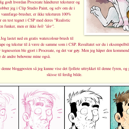
eldig godt hvordan Procreate håndterer teksturer og
jobber jeg i Clip Studio Paint, og selv om de i
e vannfarge-brusher, er ikke teksturen 100%
r en test tegnet i CSP med deres "Realistic
helt "der".
en funker, men er ikke
 Jeg lastet ned en gratis watercolour-brush til
hape og tekstur til å være de samme som i CSP. Resultatet ser du i eksempelbil
v tegneserien ble gjort i Procreate, og det var gøy. Men jeg håper den kommen
ke de andre behovene mine også.
re denne bloggposten så jeg kunne vise det fjollete uttrykket til denne fyren, og 
skisse til ferdig bilde.