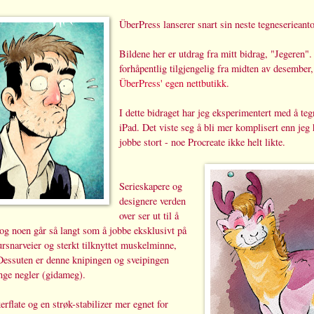
ÜberPress lanserer snart sin neste tegneserieant
Bildene her er utdrag fra mitt bidrag, "Jegeren"
forhåpentlig tilgjengelig fra midten av desember
ÜberPress' egen nettbutikk
.
I dette bidraget har jeg eksperimentert med å teg
iPad. Det viste seg å bli mer komplisert enn jeg 
jobbe stort - noe Procreate ikke helt likte.
Serieskapere og
designere verden
over ser ut til å
og noen går så langt som å jobbe eksklusivt på
rsnarveier og sterkt tilknyttet muskelminne,
 Dessuten er denne knipingen og sveipingen
ange negler (gidameg).
rflate og en strøk-stabilizer mer egnet for