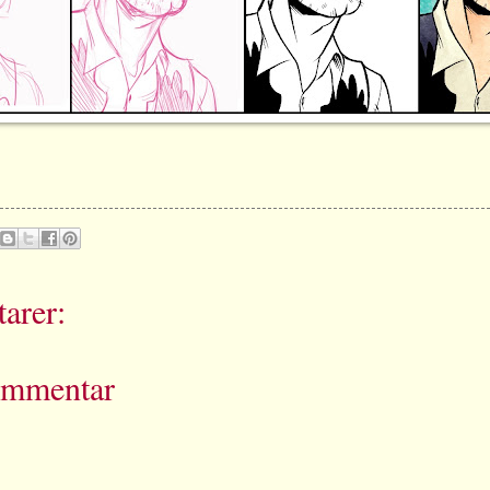
arer:
ommentar