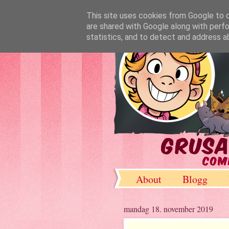
This site uses cookies from Google to de
are shared with Google along with perfo
statistics, and to detect and address a
About
Blogg
DeviantArt
mandag 18. november 2019