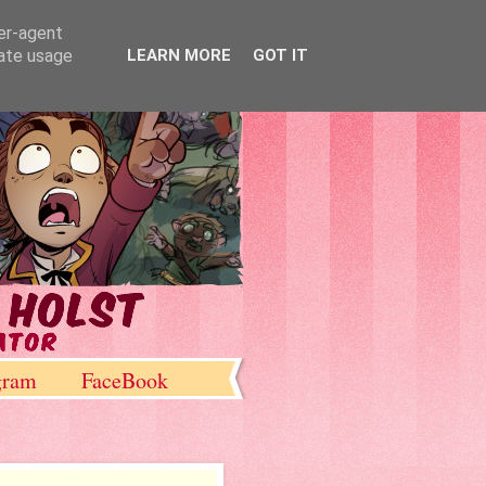
ser-agent
rate usage
LEARN MORE
GOT IT
gram
FaceBook