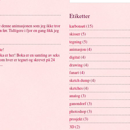
!
Etiketter
le denne animasjonen som jeg ikke tror
karbonsøl
(15)
 før. Tidligere i fjor en gang fikk jeg
skisser
(5)
tegning
(5)
animasjon
(4)
te!
ka er her! Boka er en samling av seks
digital
(4)
som hver er tegnet og skrevet på 24
..
drawing
(4)
fanart
(4)
sketch dump
(4)
sketches
(4)
analog
(3)
ganondorf
(3)
photoshop
(3)
prosjekt
(3)
3D
(2)