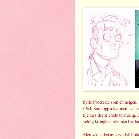
hylle Procreate som en helgen, 
iPad. Som oppvokst med tastatu
kjennes det allerede unaturlig.
veldig kronglete når man har l
Men ved siden av kryptisk bruke