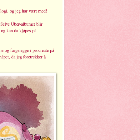
ologi, og jeg har vært med!
. Selve Über-albumet blir
, og kan da kjøpes på
ne og fargelegge i procreate på
håpet, da jeg foretrekker å