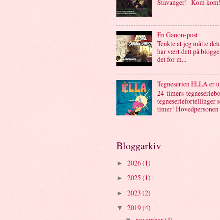
Stavanger! Kom kom
En Ganon-post
Tenkte at jeg måtte de
har vært delt på bloggen
det for m...
Tegneserien ELLA er u
24-timers-tegneseriebo
tegneseriefortellinger 
timer! Hovedpersonen .
Bloggarkiv
2026
(1)
►
2025
(1)
►
2023
(2)
►
2019
(4)
▼
november
(4)