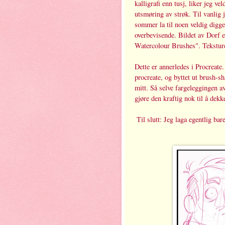
kalligrafi enn tusj, liker jeg v
utsmøring av strøk. Til vanlig 
sommer la til noen veldig digg
overbevisende. Bildet av Dorf e
Watercolour Brushes". Tekstur
Dette er annerledes i Procreate.
procreate, og byttet ut brush-s
mitt. Så selve fargeleggingen a
gjøre den kraftig nok til å dek
Til slutt: Jeg laga egentlig ba